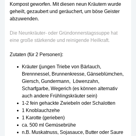
Kompost geworfen. Mit diesen neun Kräutern wurde
geheilt, gezaubert und geräuchert, um böse Geister
abzuwenden.
Die Neunkräuter- oder Gründonnerstagssuppe hat
eine große stärkende und reinigende Heilkraft.
Zutaten (für 2 Personen):
Kräuter (jungen Triebe von Bärlauch,
Brennnessel, Brunnenkresse, Gänseblümchen,
Giersch, Gundermann, Löwenzahn,
Scharfgarbe, Wegerich (es können alternativ
auch andere Frühlingskräuter sein)
1-2 fein gehackte Zwiebeln oder Schalotten
1 Knoblauchzehe
1 Karotte (gerieben)
ca. 500 ml Gemüsebrühe
n.B. Muskatnuss, Sojasauce, Butter oder Saure