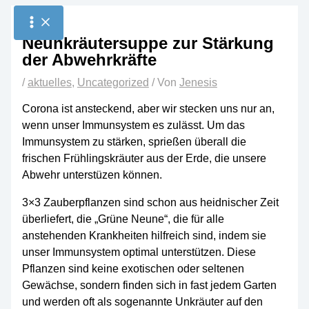
Zum
Inhalt
Neunkräutersuppe zur Stärkung
springen
der Abwehrkräfte
/
aktuelles
,
Uncategorized
/ Von
Jenesis
Corona ist ansteckend, aber wir stecken uns nur an,
wenn unser Immunsystem es zulässt. Um das
Immunsystem zu stärken, sprießen überall die
frischen Frühlingskräuter aus der Erde, die unsere
Abwehr unterstüzen können.
3×3 Zauberpflanzen sind schon aus heidnischer Zeit
überliefert, die „Grüne Neune“, die für alle
anstehenden Krankheiten hilfreich sind, indem sie
unser Immunsystem optimal unterstützen. Diese
Pflanzen sind keine exotischen oder seltenen
Gewächse, sondern finden sich in fast jedem Garten
und werden oft als sogenannte Unkräuter auf den